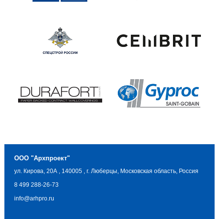
ООО "Архпроект"
ул. Кирова, 20А
,
140005
,
г. Люберцы, Московская область, Россия
8 499 288-26-73
info@arhpro.ru