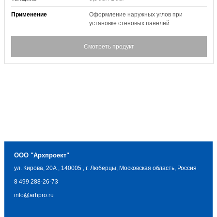
Применение
Оформление наружных углов при
установке стеновых панелей
Смотреть продукт
ООО "Архпроект"
ул. Кирова, 20А
,
140005
,
г. Люберцы, Московская область, Россия
8 499 288-26-73
info@arhpro.ru