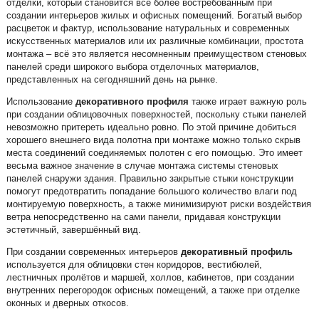
отделки, который становится всё более востребованным при
создании интерьеров жилых и офисных помещений. Богатый выбор
расцветок и фактур, использование натуральных и современных
искусственных материалов или их различные комбинации, простота
монтажа – всё это является несомненным преимуществом стеновых
панелей среди широкого выбора отделочных материалов,
представленных на сегодняшний день на рынке.
Использование
декоративного профиля
также играет важную роль
при создании облицовочных поверхностей, поскольку стыки панелей
невозможно притереть идеально ровно. По этой причине добиться
хорошего внешнего вида полотна при монтаже можно только скрыв
места соединений соединяемых полотен с его помощью. Это имеет
весьма важное значение в случае монтажа системы стеновых
панелей снаружи здания. Правильно закрытые стыки конструкции
помогут предотвратить попадание большого количество влаги под
монтируемую поверхность, а также минимизируют риски воздействия
ветра непосредственно на сами панели, придавая конструкции
эстетичный, завершённый вид.
При создании современных интерьеров
декоративный профиль
используется для облицовки стен коридоров, вестибюлей,
лестничных пролётов и маршей, холлов, кабинетов, при создании
внутренних перегородок офисных помещений, а также при отделке
оконных и дверных откосов.