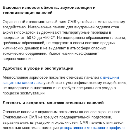
Высокая износостойкость, звукоизоляция и
теплоизоляция панелей
Окрашенный стекломагниевый лист СМЛ устойчив к механическому
воздействию. Интерьерные панели для внутренней отделки стен
акрил гипсокартон выдерживают температурные перепады в
пределах от -50 Сº до +80 Сº. Не подвержены образованию плесени,
грибковых образований, не содержат в своем составе вредных
химических добавок и не выделяет в атмосферу опасных
токсических соединений. Имеют низкий коэффициент
водопоглощения.
Удобство в уходе и эксплуатации
Многослойное акриловое покрытие стеновых панелей
с внешним
защитным слоем лака
устойчиво к ультрафиолетовому воздействию,
не подвержено выцветанию и не требует специального ухода в
процессе эксплуатации.
Легкость и скорость монтажа стеновых панелей
Стеновые панели с акриловым покрытием на основе окрашенного
Стекломагния СМЛ не требуют предварительной подготовки,
выравнивания, штукатурки и окраски стен. СМЛ панель отличается
легкостью монтажа с помощью
декоративного монтажного профиля.