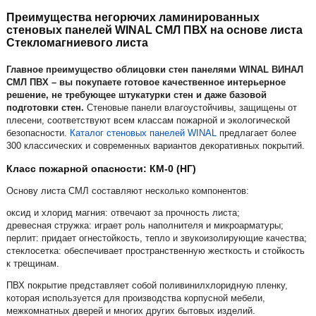
Преимущества негорючих ламинированных
стеновых панелей WINAL СМЛ ПВХ на основе листа
Стекломагниевого листа
Главное преимущество облицовки стен панелями WINAL ВИНАЛ
СМЛ ПВХ – вы покупаете готовое качественное интерьерное
решение, не требующее штукатурки стен и даже базовой
подготовки стен.
Стеновые панели влагоустойчивы, защищены от
плесени, соответствуют всем классам пожарной и экологической
безопасности.
Каталог стеновых панелей WINAL
предлагает более
300 классических и современных вариантов декоративных покрытий.
Класс пожарной опасности: КМ-0 (НГ)
Основу листа СМЛ составляют несколько компонентов:
оксид и хлорид магния: отвечают за прочность листа;
древесная стружка: играет роль наполнителя и микроарматуры;
перлит: придает огнестойкость, тепло и звукоизолирующие качества;
стеклосетка: обеспечивает пространственную жесткость и стойкость
к трещинам.
ПВХ покрытие представляет собой поливинилхлоридную пленку,
которая используется для производства корпусной мебели,
межкомнатных дверей и многих других бытовых изделий.